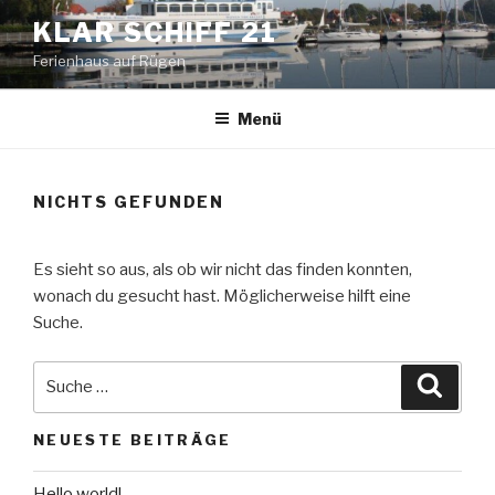
Zum
KLAR SCHIFF 21
Inhalt
Ferienhaus auf Rügen
springen
Menü
NICHTS GEFUNDEN
Es sieht so aus, als ob wir nicht das finden konnten,
wonach du gesucht hast. Möglicherweise hilft eine
Suche.
Suche
Suche
nach:
NEUESTE BEITRÄGE
Hello world!